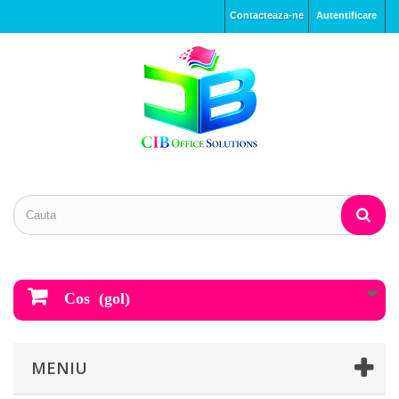
Contacteaza-ne
Autentificare
Cos
(gol)
MENIU