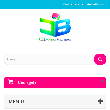
Contacteaza-ne
Autentificare
Cos
(gol)
MENIU