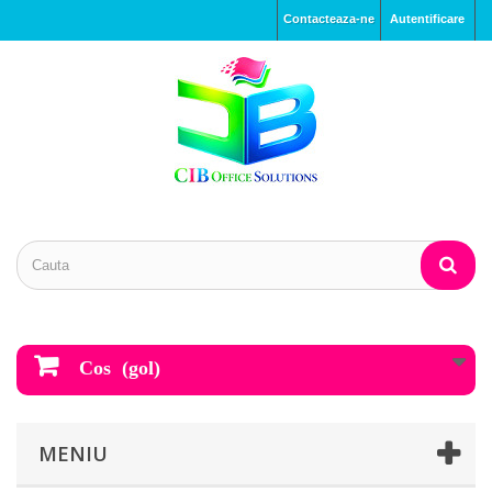
Contacteaza-ne
Autentificare
Cos
(gol)
MENIU