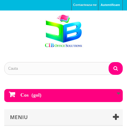
Contacteaza-ne
Autentificare
Cos
(gol)
MENIU