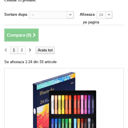
Contine 33 produse.
Sortare dupa
Afiseaza
--
24
pe pagina
Compara (
0
)
1
2
Arata tot
Se afiseaza 1-24 din 33 articole