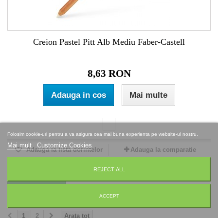
Creion Pastel Pitt Alb Mediu Faber-Castell
8,63 RON
Adauga in cos
Mai multe
Folosim cookie-uri pentru a va asigura cea mai buna experienta pe website-ul nostru.
Mai mult
Customize Cookies
Adauga la lista dorintelor
Adauga la comparatie
REJECT ALL
Compara (
0
)
ACCEPT
1
2
Arata tot