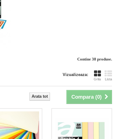
Contine 38 produse.
Vizualizeaza:
Grila
Lista
Arata tot
Compara (
0
)