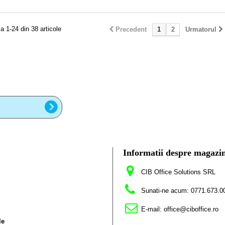
a 1-24 din 38 articole
Precedent
1
2
Urmatorul
Informatii despre magazi
CIB Office Solutions SRL
Sunati-ne acum:
0771.673.0
E-mail:
office@ciboffice.ro
le