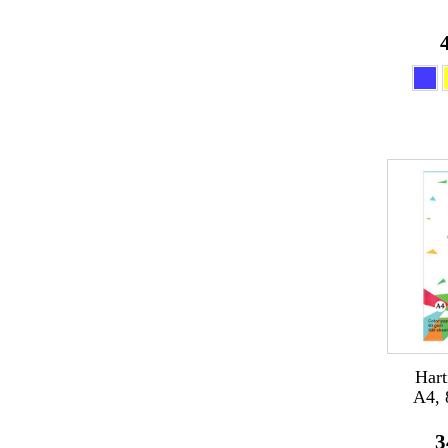
Hart
A4, 
3