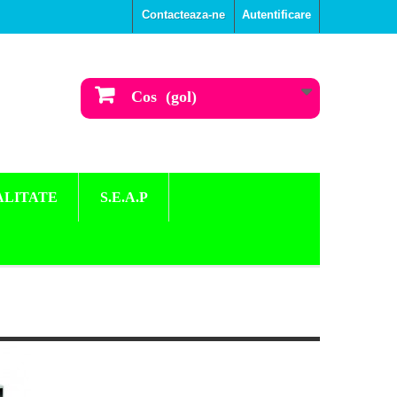
Contacteaza-ne
Autentificare
Cos
(gol)
ALITATE
S.E.A.P