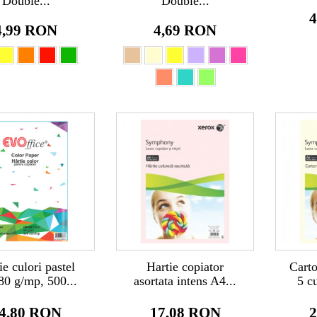
Double...
Double...
4
4,99 RON
4,69 RON
ie culori pastel
Hartie copiator
Carto
80 g/mp, 500...
asortata intens A4...
5 c
4,80 RON
17,08 RON
2