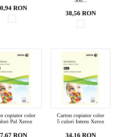
500...
0,94 RON
38,56 RON
n copiator color
Carton copiator color
ulori Pal Xerox
5 culori Intens Xerox
7,67 RON
34,16 RON