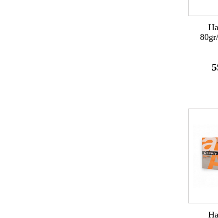
Rose
(1)
Roz
(6)
Ha
80gr
Roz Neon
(2)
Salmon
(3)
5
Turcoaz
(1)
Verde
(8)
Verde Neon
(2)
Vernil
(4)
Ha