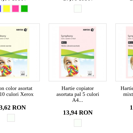
on color asortat
Hartie copiator
Hartie
10 culori Xerox
asortata pal 5 culori
mixt
A4...
3,62 RON
1
13,94 RON