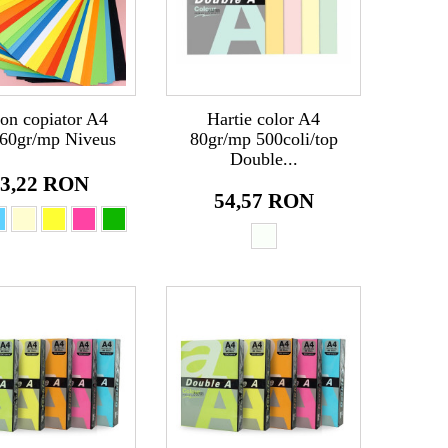
on copiator A4
Hartie color A4
160gr/mp Niveus
80gr/mp 500coli/top
Double...
3,22 RON
54,57 RON