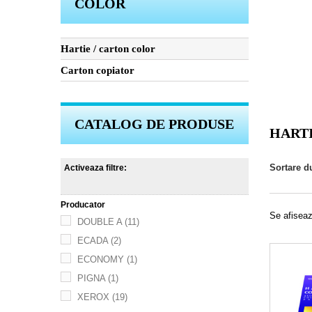
COLOR
Hartie / carton color
Carton copiator
CATALOG DE PRODUSE
HART
Sortare d
Activeaza filtre:
Producator
Se afiseaz
DOUBLE A
(11)
ECADA
(2)
ECONOMY
(1)
PIGNA
(1)
XEROX
(19)