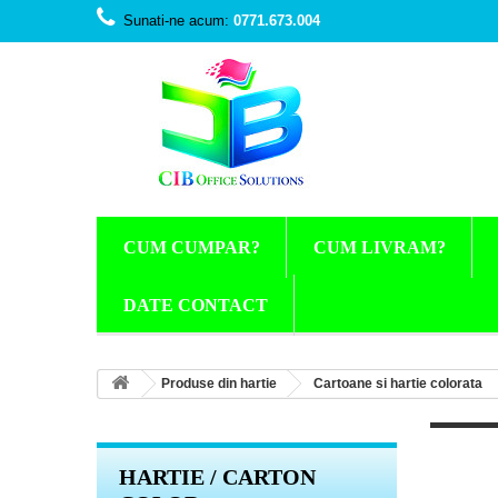
Sunati-ne acum:
0771.673.004
CUM CUMPAR?
CUM LIVRAM?
DATE CONTACT
Produse din hartie
Cartoane si hartie colorata
HARTIE / CARTON