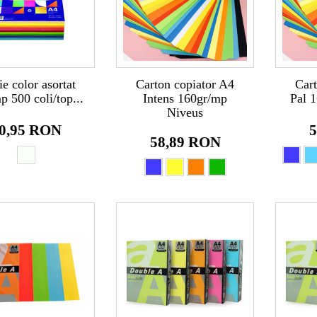
ie color asortat
Carton copiator A4
Cart
 500 coli/top...
Intens 160gr/mp
Pal 
Niveus
0,95 RON
5
58,89 RON