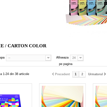
IE / CARTON COLOR
upa
Afiseaza
--
24
pe pagina
a 1-24 din 38 articole
Precedent
1
2
Urmatorul