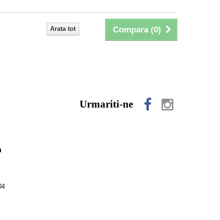
Arata tot
Compara (
0
)
Urmariti-ne
n
04