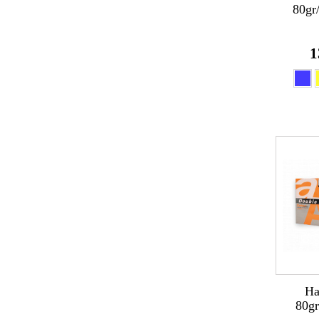
80gr
1
Ha
80gr