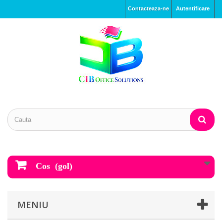
Contacteaza-ne
Autentificare
Cos
(gol)
MENIU