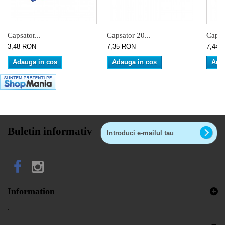
Capsator...
Capsator 20...
Capsat
3,48 RON
7,35 RON
7,44 
Adauga in cos
Adauga in cos
Ada
Buletin informativ
Information
.