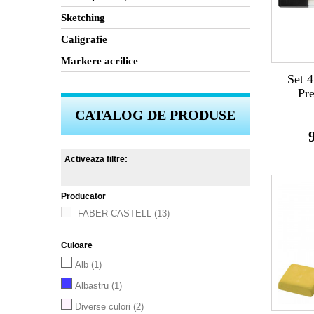
Sketching
Caligrafie
Markere acrilice
Set 4
Pre
CATALOG DE PRODUSE
Activeaza filtre:
Producator
FABER-CASTELL
(13)
Culoare
Alb
(1)
Albastru
(1)
Diverse culori
(2)