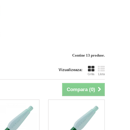
Contine 13 produse.
Vizualizeaza:
Grila
Lista
Compara (
0
)