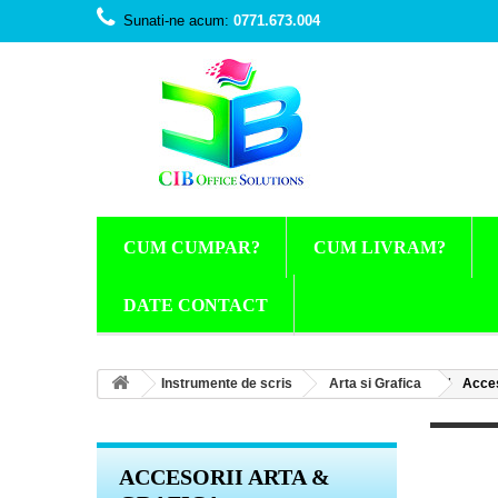
Sunati-ne acum:
0771.673.004
CUM CUMPAR?
CUM LIVRAM?
DATE CONTACT
Instrumente de scris
Arta si Grafica
Acces
ACCESORII ARTA &