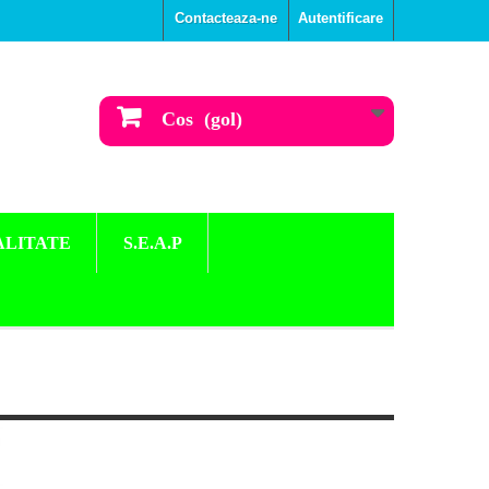
Contacteaza-ne
Autentificare
Cos
(gol)
ALITATE
S.E.A.P