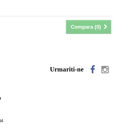
Compara (
0
)
Urmariti-ne
n
04