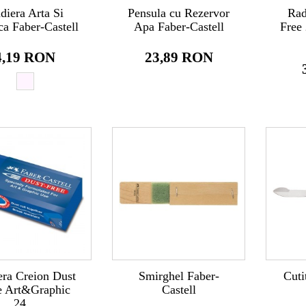
diera Arta Si
Pensula cu Rezervor
Rad
ca Faber-Castell
Apa Faber-Castell
Free 
4,19 RON
23,89 RON
era Creion Dust
Smirghel Faber-
Cuti
e Art&Graphic
Castell
24...