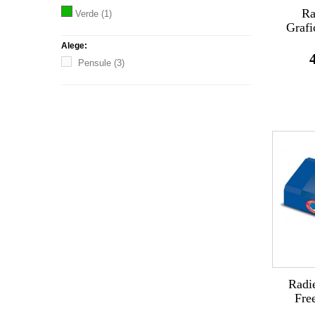
Ra
Verde
(1)
Grafi
Alege:
Pensule
(3)
Radi
Fre