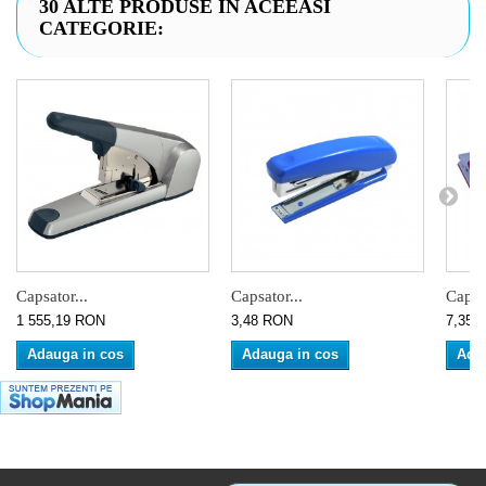
30 ALTE PRODUSE IN ACEEASI
CATEGORIE:
Capsator...
Capsator...
Capsa
1 555,19 RON
3,48 RON
7,35 
Adauga in cos
Adauga in cos
Ada