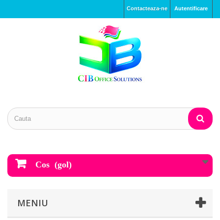
Contacteaza-ne
Autentificare
Cos
(gol)
MENIU