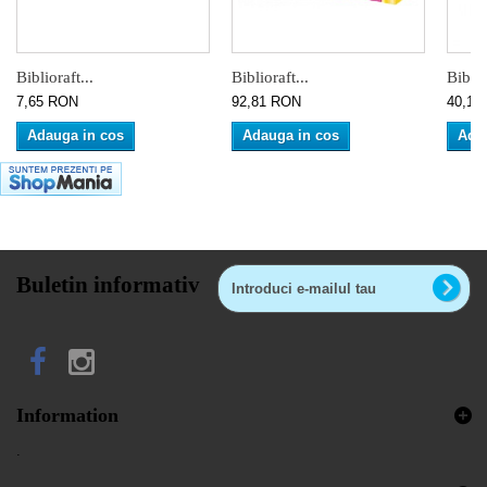
Biblioraft...
Biblioraft...
Biblio
7,65 RON
92,81 RON
40,16
Adauga in cos
Adauga in cos
Ada
Buletin informativ
Information
.