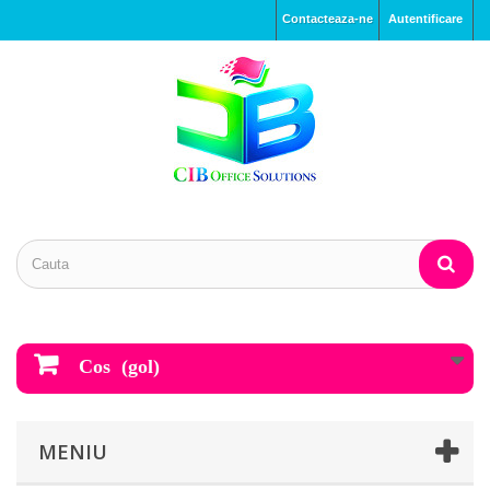
Contacteaza-ne
Autentificare
Cos
(gol)
MENIU