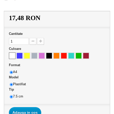
17,48 RON
Cantitate
Culoare
Format
A4
Model
Plastifiat
Tip
7.5 cm
Adauga in cos