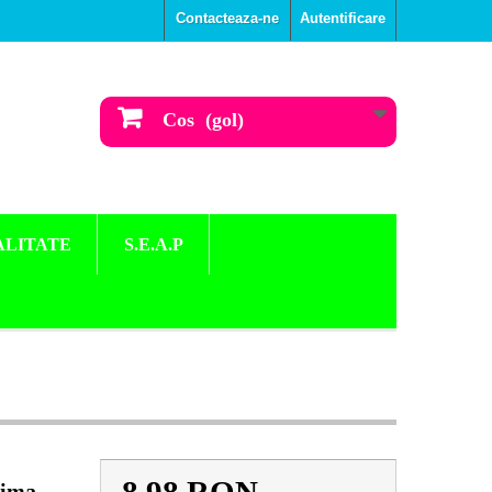
Contacteaza-ne
Autentificare
Cos
(gol)
ALITATE
S.E.A.P
tima