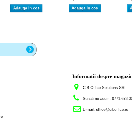
Adauga in cos
Adauga in cos
A
Informatii despre magazi
CIB Office Solutions SRL
Sunati-ne acum:
0771.673.0
E-mail:
office@ciboffice.ro
le