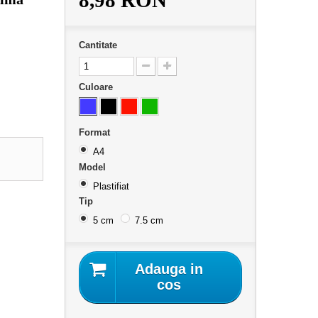
8,98 RON
Cantitate
Culoare
Format
A4
Model
Plastifiat
Tip
5 cm
7.5 cm
Adauga in
cos