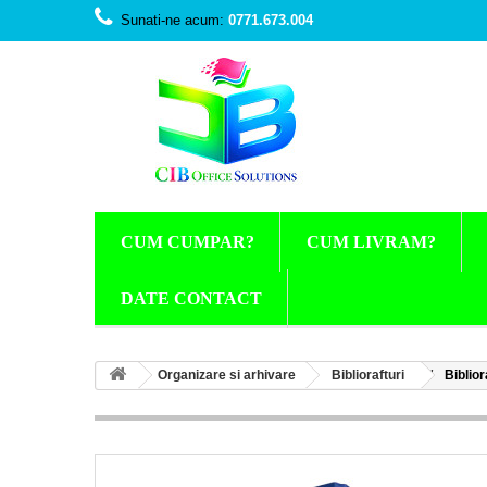
Sunati-ne acum:
0771.673.004
CUM CUMPAR?
CUM LIVRAM?
DATE CONTACT
Organizare si arhivare
Bibliorafturi
Biblior