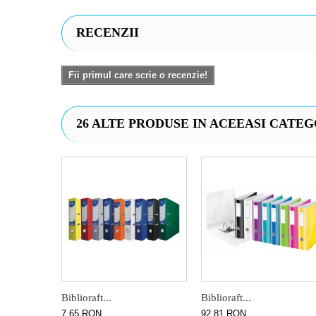
RECENZII
Fii primul care scrie o recenzie!
26 ALTE PRODUSE IN ACEEASI CATEG
Biblioraft...
Biblioraft...
7,65 RON
92,81 RON