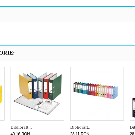
ORIE:
Biblioraft...
Biblioraft...
Bib
40,16 RON
28,11 RON
28