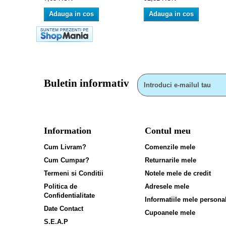
Adauga in cos
Adauga in cos
Buletin informativ
Information
Contul meu
Cum Livram?
Comenzile mele
Cum Cumpar?
Returnarile mele
Termeni si Conditii
Notele mele de credit
Politica de
Adresele mele
Confidentialitate
Informatiile mele persona
Date Contact
Cupoanele mele
S.E.A.P