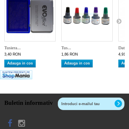
Tusiera...
Tus...
Datier
3,40 RON
1,86 RON
4,91 
Adauga in cos
Adauga in cos
Ada
Buletin informativ