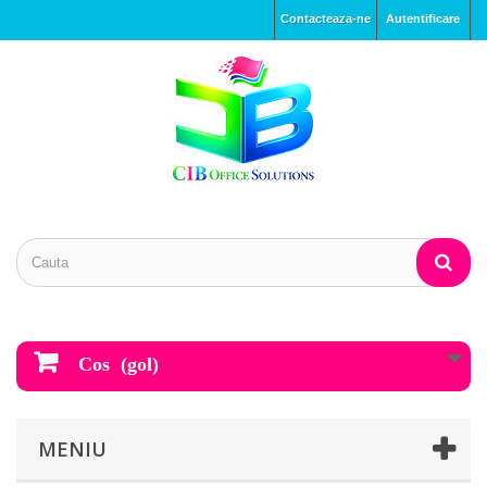
Contacteaza-ne
Autentificare
Cos
(gol)
MENIU