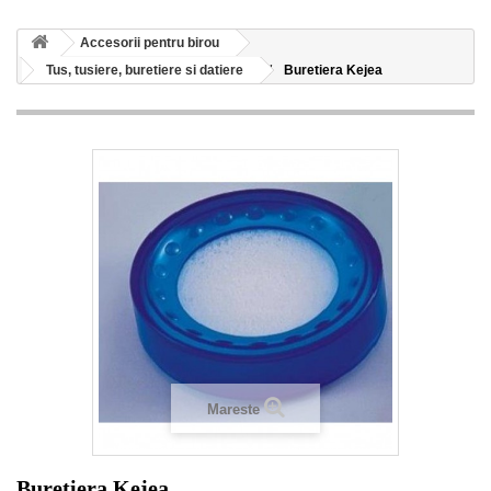
Accesorii pentru birou
Tus, tusiere, buretiere si datiere
Buretiera Kejea
Mareste
Buretiera Kejea