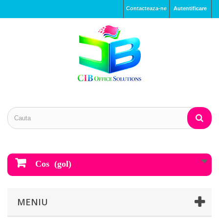
Contacteaza-ne
Autentificare
Cos
(gol)
MENIU