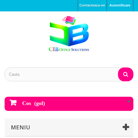
Contacteaza-ne
Autentificare
Cos
(gol)
MENIU