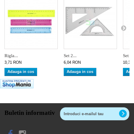
Rigla...
Set 2...
Set 2.
3,71 RON
6,04 RON
10,36
Adauga in cos
Adauga in cos
Ada
Buletin informativ