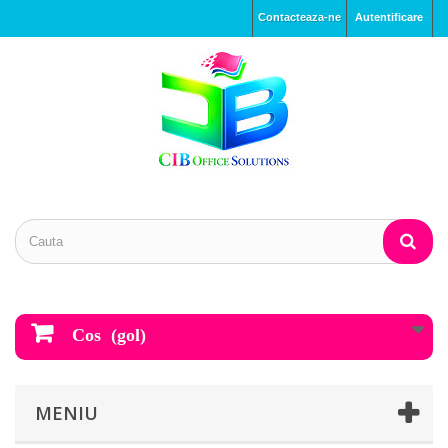
Contacteaza-ne
Autentificare
Cos
(gol)
MENIU