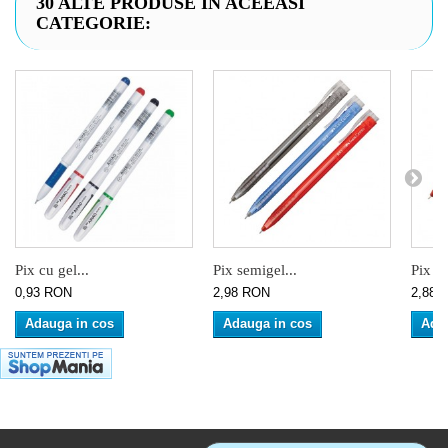
30 ALTE PRODUSE IN ACEEASI
CATEGORIE:
Pix cu gel...
Pix semigel...
Pix se
0,93 RON
2,98 RON
2,88 
Adauga in cos
Adauga in cos
Ada