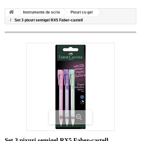
Instrumente de scris
Pixuri cu gel
Set 3 pixuri semigel RX5 Faber-castell
Mareste
Set 3 pixuri semigel RX5 Faber-castell