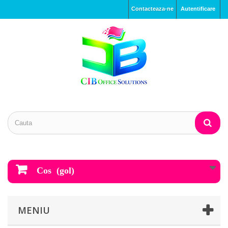
Contacteaza-ne
Autentificare
Cos
(gol)
MENIU