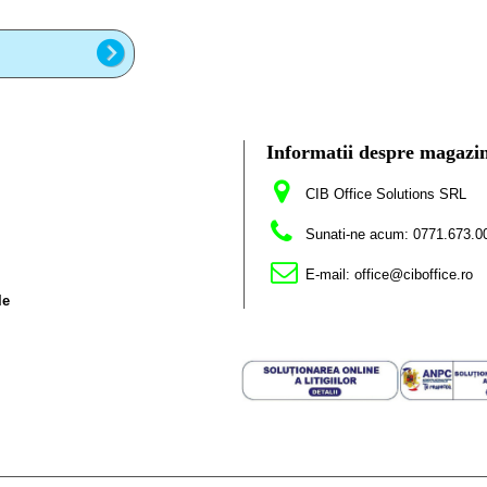
Informatii despre magazi
CIB Office Solutions SRL
Sunati-ne acum:
0771.673.0
E-mail:
office@ciboffice.ro
le