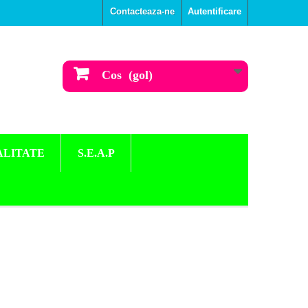
Contacteaza-ne
Autentificare
Cos
(gol)
ALITATE
S.E.A.P