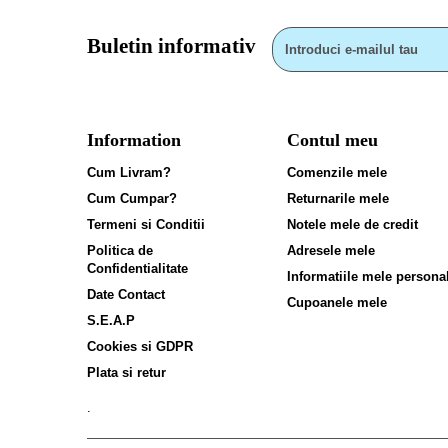
Buletin informativ
Information
Contul meu
Cum Livram?
Comenzile mele
Cum Cumpar?
Returnarile mele
Termeni si Conditii
Notele mele de credit
Politica de
Adresele mele
Confidentialitate
Informatiile mele persona
Date Contact
Cupoanele mele
S.E.A.P
Cookies si GDPR
Plata si retur
.