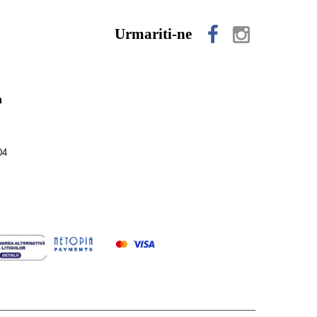
Urmariti-ne
n
04