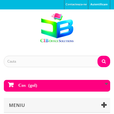
Contacteaza-ne
Autentificare
Cos
(gol)
MENIU