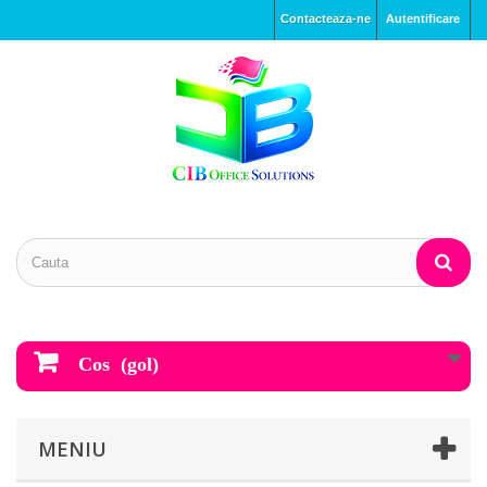
Contacteaza-ne
Autentificare
Cos
(gol)
MENIU