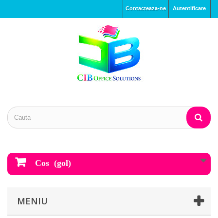
Contacteaza-ne
Autentificare
Cos
(gol)
MENIU