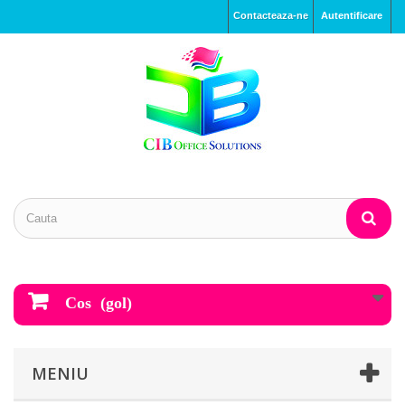
Contacteaza-ne
Autentificare
Cos
(gol)
MENIU