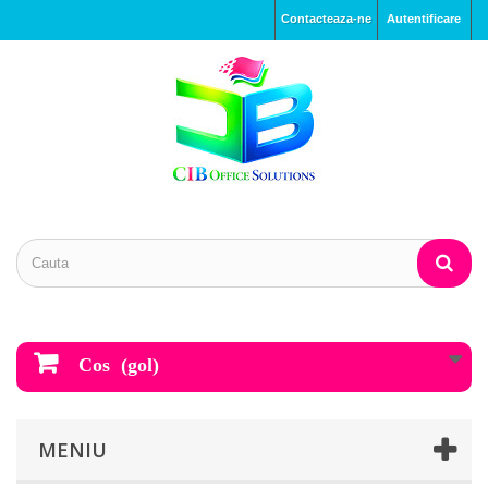
Contacteaza-ne
Autentificare
Cos
(gol)
MENIU