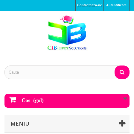
Contacteaza-ne
Autentificare
Cos
(gol)
MENIU