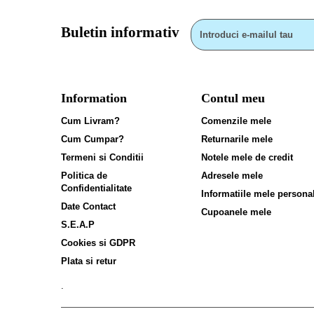
Buletin informativ
Information
Contul meu
Cum Livram?
Comenzile mele
Cum Cumpar?
Returnarile mele
Termeni si Conditii
Notele mele de credit
Politica de
Adresele mele
Confidentialitate
Informatiile mele persona
Date Contact
Cupoanele mele
S.E.A.P
Cookies si GDPR
Plata si retur
.