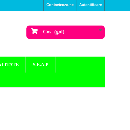
Contacteaza-ne
Autentificare
Cos
(gol)
ALITATE
S.E.A.P