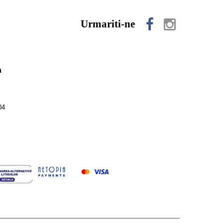
Urmariti-ne
n
04