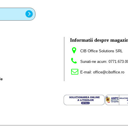
Informatii despre magazi
CIB Office Solutions SRL
Sunati-ne acum:
0771.673.0
E-mail:
office@ciboffice.ro
le