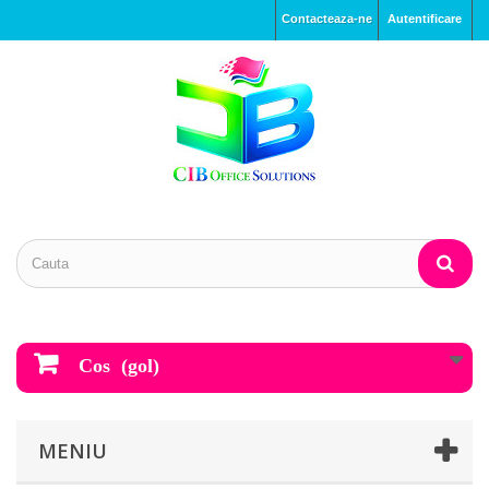
Contacteaza-ne
Autentificare
Cos
(gol)
MENIU